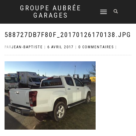
GROUPE AUBRÉE
DÉPLIER
GARAGES
LA
NAVIGATION
588727DB7F80F_20170126170138.JPG
PAR
JEAN-BAPTISTE
|
6 AVRIL 2017
|
0 COMMENTAIRES
|