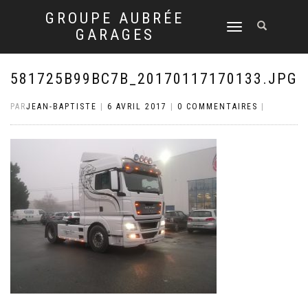
GROUPE AUBRÉE
DÉPLIER
GARAGES
LA
NAVIGATION
581725B99BC7B_20170117170133.JPG
PAR
JEAN-BAPTISTE
|
6 AVRIL 2017
|
0 COMMENTAIRES
|