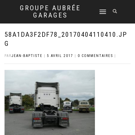
GROUPE AUBRÉE
DÉPLIER
GARAGES
LA
NAVIGATION
58A1DA3F2DF78_20170404110410.JP
G
PAR
JEAN-BAPTISTE
|
5 AVRIL 2017
|
0 COMMENTAIRES
|