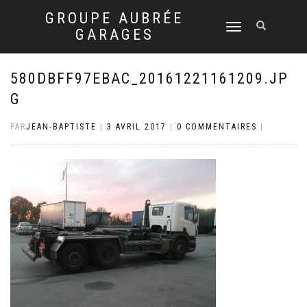
GROUPE AUBRÉE
DÉPLIER
GARAGES
LA
NAVIGATION
580DBFF97EBAC_20161221161209.JP
G
PAR
JEAN-BAPTISTE
|
3 AVRIL 2017
|
0 COMMENTAIRES
|