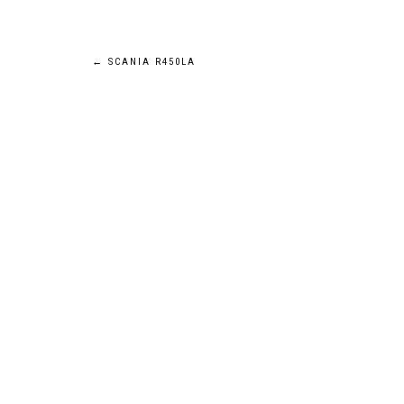
Navigation
←
SCANIA R450LA
de
l’article