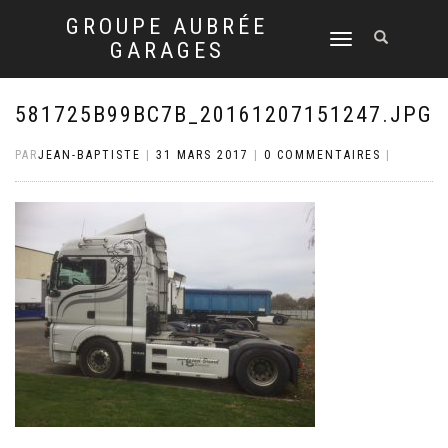
GROUPE AUBRÉE
DÉPLIER
GARAGES
LA
NAVIGATION
581725B99BC7B_20161207151247.JPG
PAR
JEAN-BAPTISTE
|
31 MARS 2017
|
0 COMMENTAIRES
|