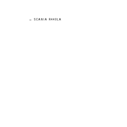
Navigation
←
SCANIA R440LA
de
l’article