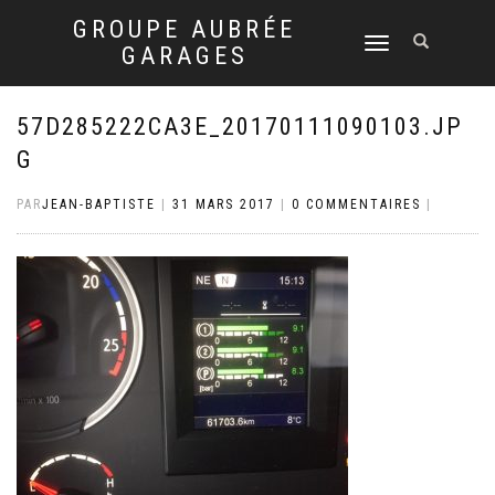
GROUPE AUBRÉE
DÉPLIER
GARAGES
LA
NAVIGATION
57D285222CA3E_20170111090103.JP
G
PAR
JEAN-BAPTISTE
|
31 MARS 2017
|
0 COMMENTAIRES
|