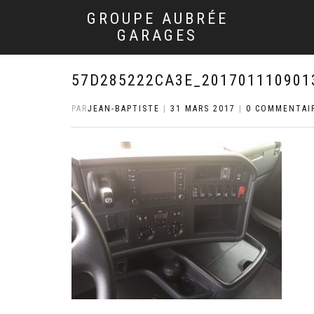
GROUPE AUBRÉE
GARAGES
57D285222CA3E_201701110901
PAR
JEAN-BAPTISTE
|
31 MARS 2017
|
0 COMMENTAI