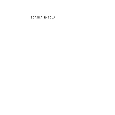
Navigation
←
SCANIA R450LA
de
l’article