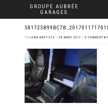
GROUPE AUBRÉE
GARAGES
581725B99BC7B_201701171701
PAR
JEAN-BAPTISTE
|
28 MARS 2017
|
0 COMMENTAI