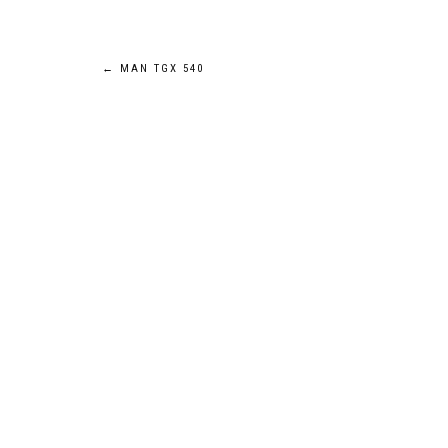
Navigation
←
MAN TGX 540
de
l’article