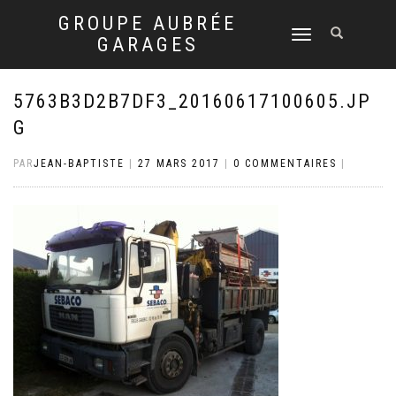
GROUPE AUBRÉE
DÉPLIER
GARAGES
LA
NAVIGATION
5763B3D2B7DF3_20160617100605.JP
G
PAR
JEAN-BAPTISTE
|
27 MARS 2017
|
0 COMMENTAIRES
|