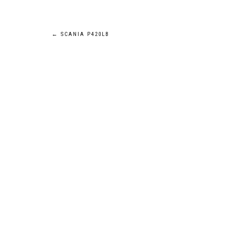
Navigation
←
SCANIA P420LB
de
l’article