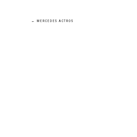
Navigation
←
MERCEDES ACTROS
de
l’article