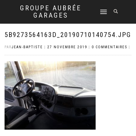
GROUPE AUBRÉE
DÉPLIER
GARAGES
LA
NAVIGATION
5B9273564163D_20190710140754.JPG
PAR
JEAN-BAPTISTE
|
27 NOVEMBRE 2019
|
0 COMMENTAIRES
|