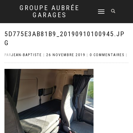
GROUPE AUBRÉE
DÉPLIER
GARAGES
LA
NAVIGATION
5D775E3AB81B9_20190910100945.JP
G
PAR
JEAN-BAPTISTE
|
26 NOVEMBRE 2019
|
0 COMMENTAIRES
|