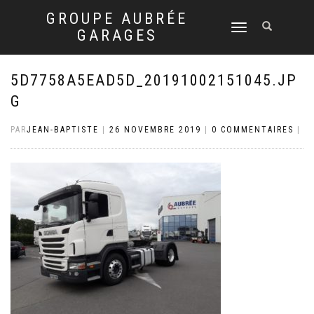
GROUPE AUBRÉE
DÉPLIER
GARAGES
LA
NAVIGATION
5D7758A5EAD5D_20191002151045.JP
G
PAR
JEAN-BAPTISTE
|
26 NOVEMBRE 2019
|
0 COMMENTAIRES
|