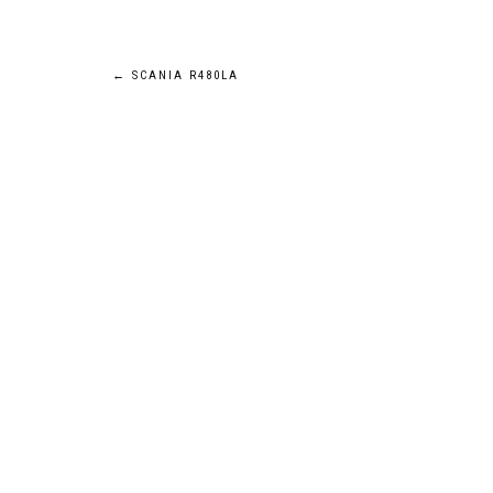
Navigation
←
SCANIA R480LA
de
l’article