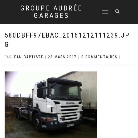
GROUPE AUBRÉE
DÉPLIER
GARAGES
LA
NAVIGATION
580DBFF97EBAC_20161212111239.JP
G
PAR
JEAN-BAPTISTE
|
23 MARS 2017
|
0 COMMENTAIRES
|