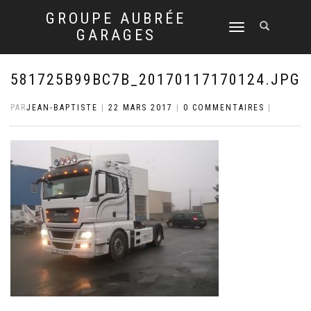
GROUPE AUBRÉE
DÉPLIER
GARAGES
LA
NAVIGATION
581725B99BC7B_20170117170124.JPG
PAR
JEAN-BAPTISTE
|
22 MARS 2017
|
0 COMMENTAIRES
|