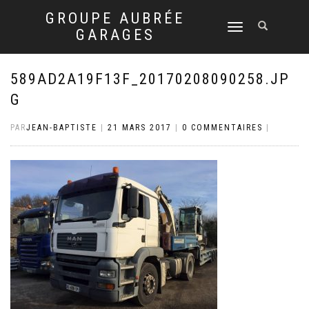
GROUPE AUBRÉE
DÉPLIER
GARAGES
LA
NAVIGATION
589AD2A19F13F_20170208090258.JP
G
PAR
JEAN-BAPTISTE
|
21 MARS 2017
|
0 COMMENTAIRES
|