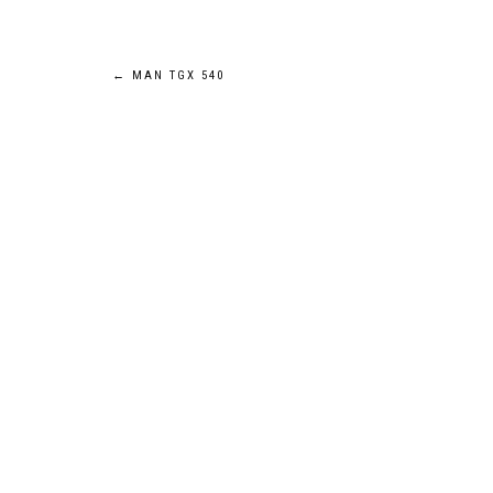
Navigation
←
MAN TGX 540
de
l’article