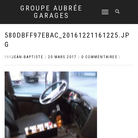
GROUPE AUBRÉE
DÉPLIER
GARAGES
LA
NAVIGATION
580DBFF97EBAC_20161221161225.JP
G
PAR
JEAN-BAPTISTE
|
20 MARS 2017
|
0 COMMENTAIRES
|