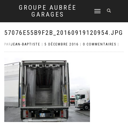
GROUPE AUBRÉE
DÉPLIER
GARAGES
LA
NAVIGATION
57076E55B9F2B_20160919120954.JPG
PAR
JEAN-BAPTISTE
|
5 DÉCEMBRE 2016
|
0 COMMENTAIRES
|