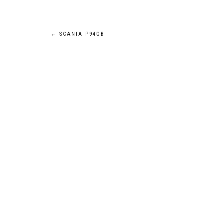
Navigation
←
SCANIA P94GB
de
l’article