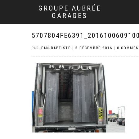
GROUPE AUBRÉE
GARAGES
5707804FE6391_201610060910
PAR
JEAN-BAPTISTE
|
5 DÉCEMBRE 2016
|
0 COMMEN