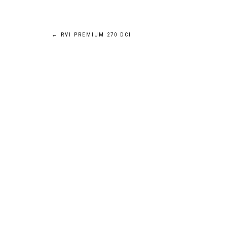
Navigation
←
RVI PREMIUM 270 DCI
de
l’article