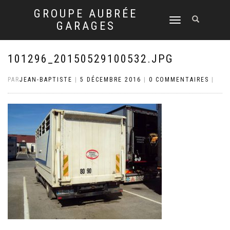
GROUPE AUBRÉE
DÉPLIER
GARAGES
LA
NAVIGATION
101296_20150529100532.JPG
PAR
JEAN-BAPTISTE
|
5 DÉCEMBRE 2016
|
0 COMMENTAIRES
|