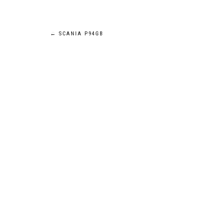
Navigation
←
SCANIA P94GB
de
l’article