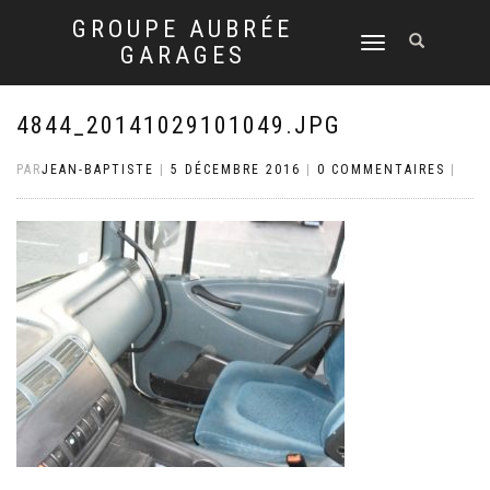
GROUPE AUBRÉE
DÉPLIER
GARAGES
LA
NAVIGATION
4844_20141029101049.JPG
PAR
JEAN-BAPTISTE
|
5 DÉCEMBRE 2016
|
0 COMMENTAIRES
|