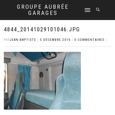
GROUPE AUBRÉE
DÉPLIER
GARAGES
LA
NAVIGATION
4844_20141029101046.JPG
PAR
JEAN-BAPTISTE
|
5 DÉCEMBRE 2016
|
0 COMMENTAIRES
|