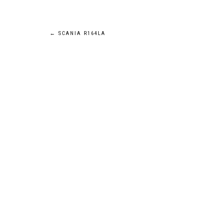
Navigation
←
SCANIA R164LA
de
l’article