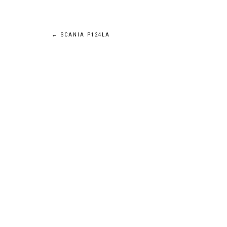
Navigation
←
SCANIA P124LA
de
l’article