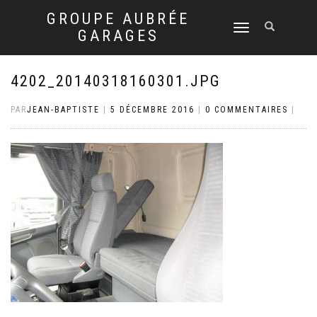
GROUPE AUBRÉE
DÉPLIER
GARAGES
LA
NAVIGATION
4202_20140318160301.JPG
PAR
JEAN-BAPTISTE
|
5 DÉCEMBRE 2016
|
0 COMMENTAIRES
|