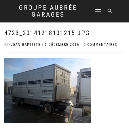
GROUPE AUBRÉE
DÉPLIER
GARAGES
LA
NAVIGATION
4723_20141218101215.JPG
PAR
JEAN-BAPTISTE
|
5 DÉCEMBRE 2016
|
0 COMMENTAIRES
|