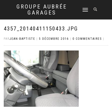
GROUPE AUBRÉE
DÉPLIER
GARAGES
LA
NAVIGATION
4357_20140411150433.JPG
PAR
JEAN-BAPTISTE
|
5 DÉCEMBRE 2016
|
0 COMMENTAIRES
|