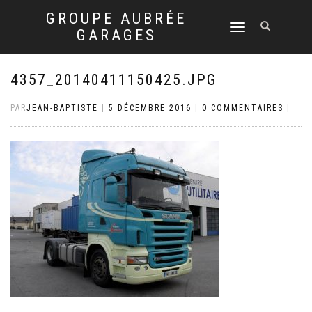
GROUPE AUBRÉE
DÉPLIER
GARAGES
LA
NAVIGATION
4357_20140411150425.JPG
PAR
JEAN-BAPTISTE
|
5 DÉCEMBRE 2016
|
0 COMMENTAIRES
|