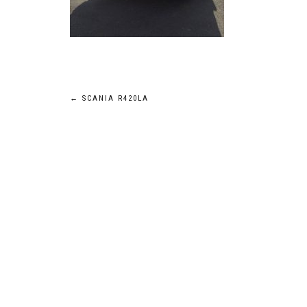
Navigation
←
SCANIA R420LA
de
l’article