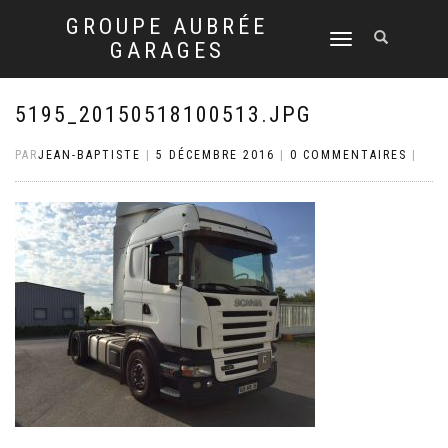
GROUPE AUBRÉE
DÉPLIER
GARAGES
LA
NAVIGATION
5195_20150518100513.JPG
PAR
JEAN-BAPTISTE
|
5 DÉCEMBRE 2016
|
0 COMMENTAIRES
|