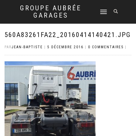
GROUPE AUBRÉE
DÉPLIER
GARAGES
LA
NAVIGATION
560A83261FA22_20160414140421.JPG
PAR
JEAN-BAPTISTE
|
5 DÉCEMBRE 2016
|
0 COMMENTAIRES
|