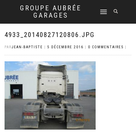
GROUPE AUBRÉE
DÉPLIER
GARAGES
LA
NAVIGATION
4933_20140827120806.JPG
PAR
JEAN-BAPTISTE
|
5 DÉCEMBRE 2016
|
0 COMMENTAIRES
|