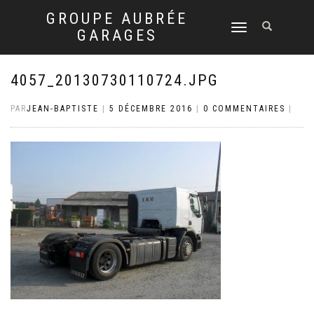
GROUPE AUBRÉE
DÉPLIER
GARAGES
LA
NAVIGATION
4057_20130730110724.JPG
PAR
JEAN-BAPTISTE
|
5 DÉCEMBRE 2016
|
0 COMMENTAIRES
|