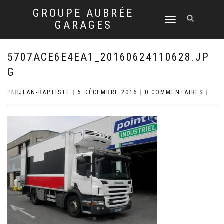
GROUPE AUBRÉE
DÉPLIER
GARAGES
LA
NAVIGATION
5707ACE6E4EA1_20160624110628.JP
G
PAR
JEAN-BAPTISTE
|
5 DÉCEMBRE 2016
|
0 COMMENTAIRES
|