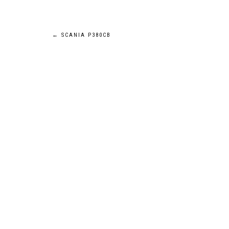
Navigation
←
SCANIA P380CB
de
l’article