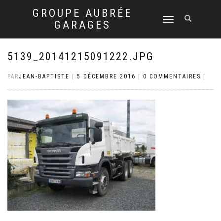
GROUPE AUBRÉE
DÉPLIER
GARAGES
LA
NAVIGATION
5139_20141215091222.JPG
PAR
JEAN-BAPTISTE
|
5 DÉCEMBRE 2016
|
0 COMMENTAIRES
|