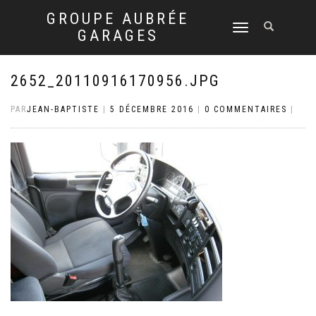
GROUPE AUBRÉE
DÉPLIER
GARAGES
LA
NAVIGATION
2652_20110916170956.JPG
PAR
JEAN-BAPTISTE
|
5 DÉCEMBRE 2016
|
0 COMMENTAIRES
|