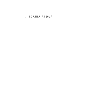
Navigation
←
SCANIA R420LA
de
l’article