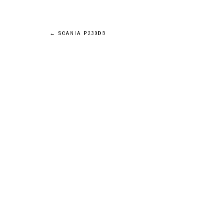
Navigation
←
SCANIA P230DB
de
l’article