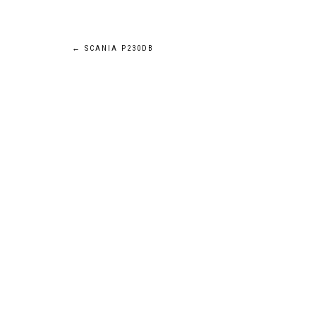
Navigation
←
SCANIA P230DB
de
l’article