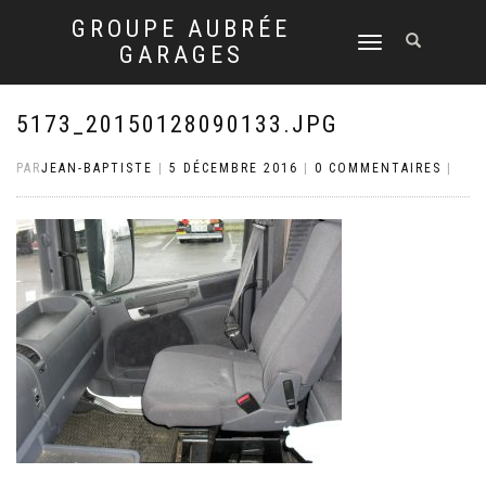
GROUPE AUBRÉE
DÉPLIER
GARAGES
LA
NAVIGATION
5173_20150128090133.JPG
PAR
JEAN-BAPTISTE
|
5 DÉCEMBRE 2016
|
0 COMMENTAIRES
|