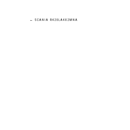
Navigation
←
SCANIA R420LA4X2MNA
de
l’article