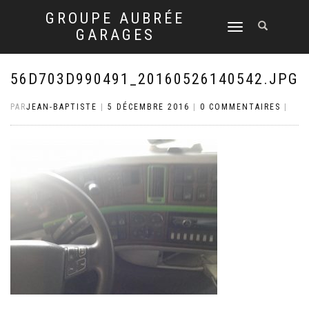
GROUPE AUBRÉE
DÉPLIER
GARAGES
LA
NAVIGATION
56D703D990491_20160526140542.JPG
PAR
JEAN-BAPTISTE
|
5 DÉCEMBRE 2016
|
0 COMMENTAIRES
|